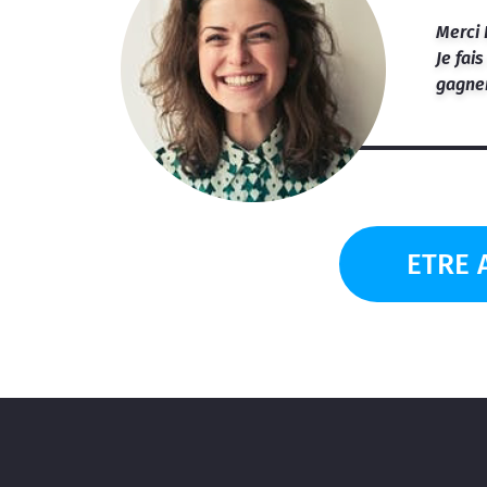
Merci 
Je fai
gagner
ETRE 