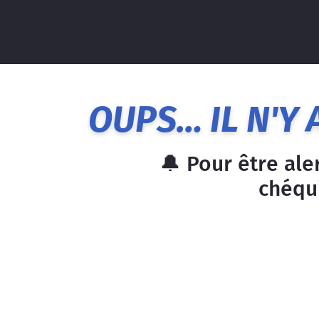
OUPS… IL N'Y 
🔔 Pour être ale
chéqui