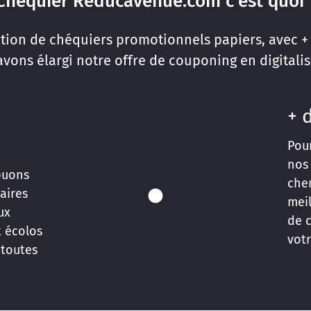
Chéquier Reducavenue.com c'est quoi 
ation de chéquiers promotionnels papiers, avec +
vons élargi notre offre de couponing en digitalis
+ 
Pou
nos
buons
che
aires
meil
ux
de c
t écolos
votr
 toutes