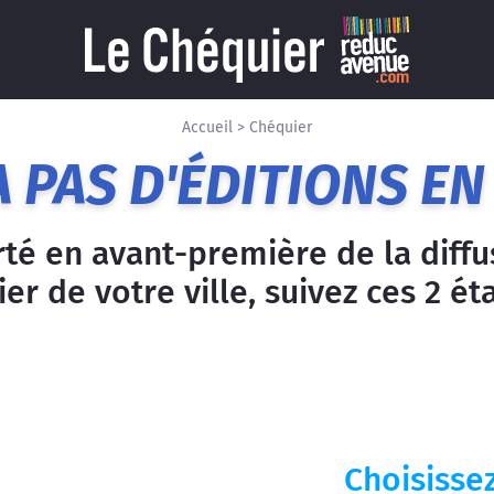
Accueil
>
Chéquier
A PAS D'ÉDITIONS EN 
rté en avant-première de la diff
er de votre ville, suivez ces 2 ét
Choisissez