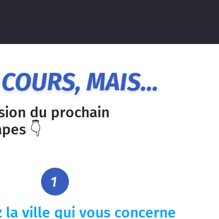
COURS, MAIS...
usion du prochain
apes 👇
 la ville qui vous concerne