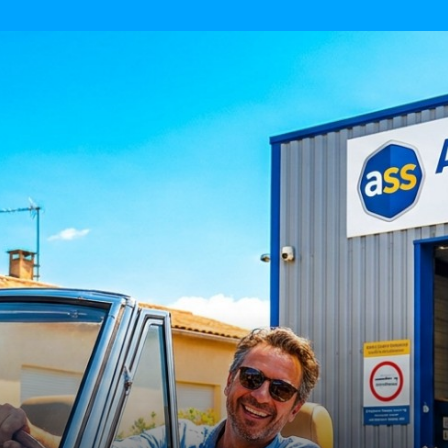
Bons plans du moment
Actualités et communic
iles et fun
Écologie et consommation responsable
ner de l'argent
Réinitialiser la recherche