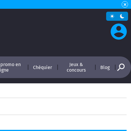
 promo en
Jeux &
Chéquier
Blog
ligne
concours
ne
Astuces pour économiser au quotidien