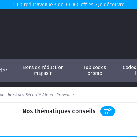
Club reducavenue + de 30 000 offres > Je découvre
Bons de réduction
Top codes
Codes
ries
magasin
promo
que chez Auto Sécurité Aix-en-Provence
Nos thématiques conseils
conomisez !
in
Astuces pour les codes promos et réductions en lig