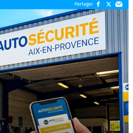
ation reducavenue
Partager
Cashback et remboursements