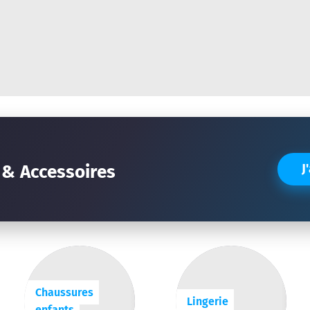
Réinitialiser la recherche
 & Accessoires
J
Chaussures
Lingerie
enfants