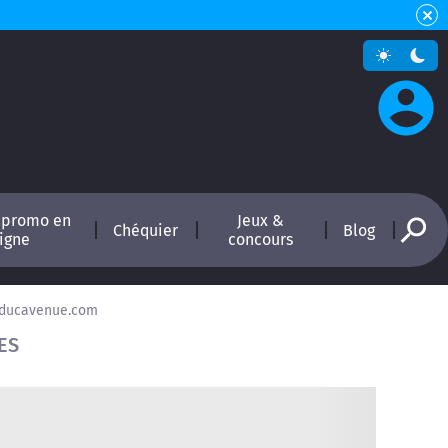
 promo en
Jeux &
Chéquier
Blog
ligne
concours
educavenue.com
ES