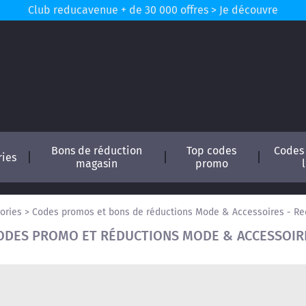
Club reducavenue + de 30 000 offres > Je découvre
Bons de réduction
Top codes
Codes
ries
magasin
promo
ories
>
Codes promos et bons de réductions Mode & Accessoires - R
ODES PROMO ET RÉDUCTIONS MODE & ACCESSOIR
conomisez !