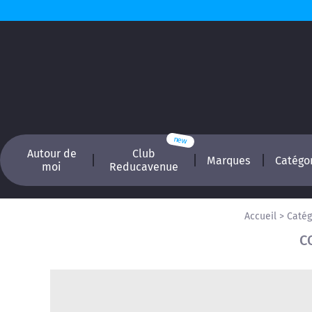
Autour de
Club
Marques
Catégo
moi
Reducavenue
Accueil
>
Catég
C
Recherchez, é