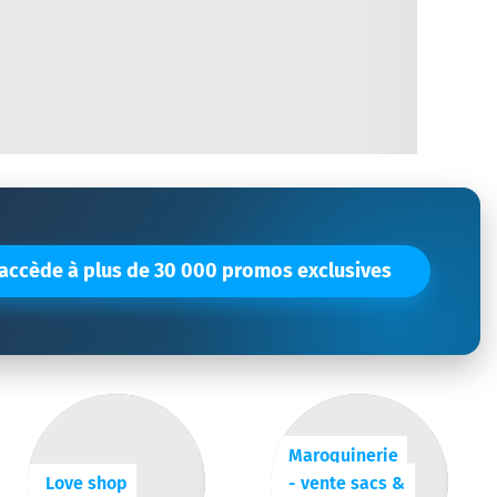
'accède à plus de 30 000 promos exclusives
Maroquinerie
Love shop
- vente sacs &