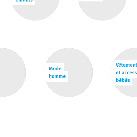
Vêtemen
Mode
et access
homme
bébés