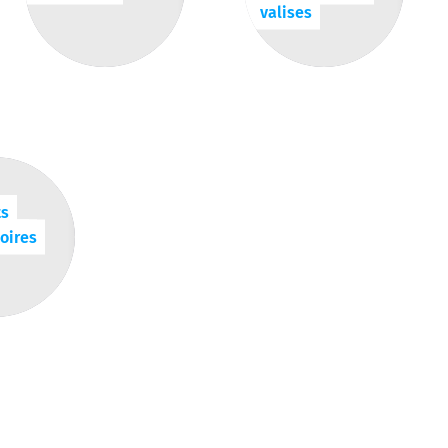
valises
ts
oires