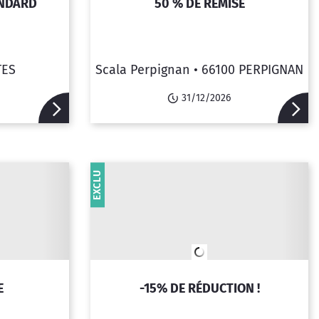
ANDARD
50 % DE REMISE
TES
Scala Perpignan •
66100 PERPIGNAN
31/12/2026
EXCLU
E
-15% DE RÉDUCTION !