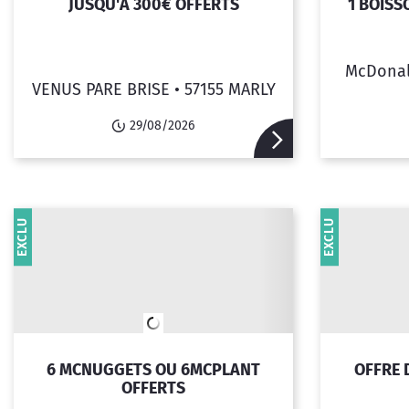
JUSQU'À 300€ OFFERTS
1 BOISS
McDonal
VENUS PARE BRISE •
57155 MARLY
29/08/2026
EXCLU
EXCLU
6 MCNUGGETS OU 6MCPLANT
OFFRE 
OFFERTS