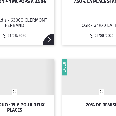
ON + 1 MCPOPS À 2.50€
7.50 € LA PLACE ST
d's •
63000 CLERMONT
FERRAND
CGR •
34970 LAT
31/08/2026
23/08/2026
EXCLU
DUO : 15 € POUR DEUX
20% DE REMIS
PLACES