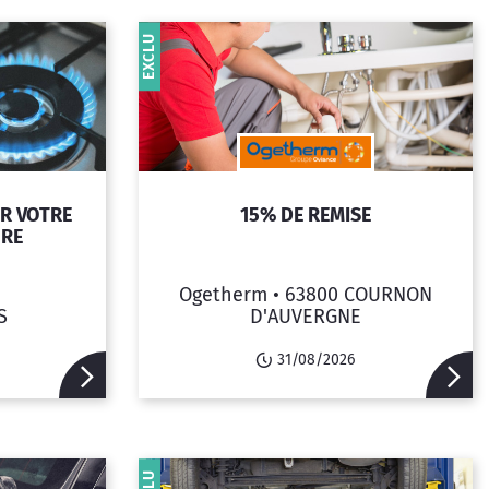
EXCLU
UR VOTRE
15% DE REMISE
URE
Ogetherm •
63800 COURNON
S
D'AUVERGNE
31/08/2026