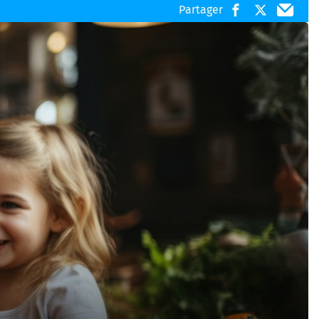
ation reducavenue
Partager
Cashback et remboursements