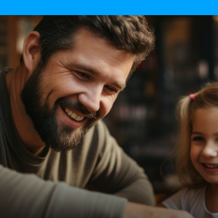
Bons plans du moment
Actualités et communic
iles et fun
Écologie et consommation responsable
ner de l'argent
Réinitialiser la recherche