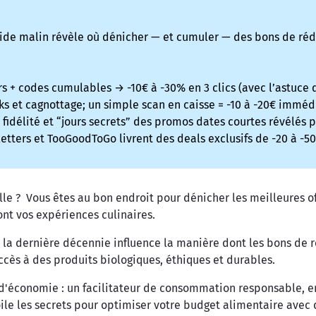
ide malin révèle où dénicher — et cumuler — des bons de ré
s + codes cumulables → -10€ à -30% en 3 clics (avec l’astuce q
ks et cagnottage; un simple scan en caisse = -10 à -20€ imméd
 fidélité et “jours secrets” des promos dates courtes révélés 
ters et TooGoodToGo livrent des deals exclusifs de -20 à -50%
lle ? Vous êtes au bon endroit pour dénicher les meilleures o
ont vos expériences culinaires.
a dernière décennie influence la manière dont les bons de réd
ccès à des produits biologiques, éthiques et durables.
d'économie : un facilitateur de consommation responsable, e
le les secrets pour optimiser votre budget alimentaire avec d