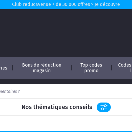
Club reducavenue + de 30 000 offres > Je découvre
Bons de réduction
Top codes
Codes
ries
magasin
promo
mentaires ?
Nos thématiques conseils
conomisez !
in
Astuces pour les codes promos et réductions en lig