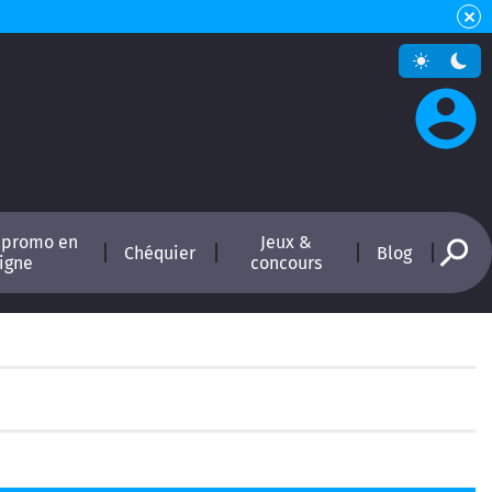
 promo en
Jeux &
Chéquier
Blog
ligne
concours
ne
Astuces pour économiser au quotidien