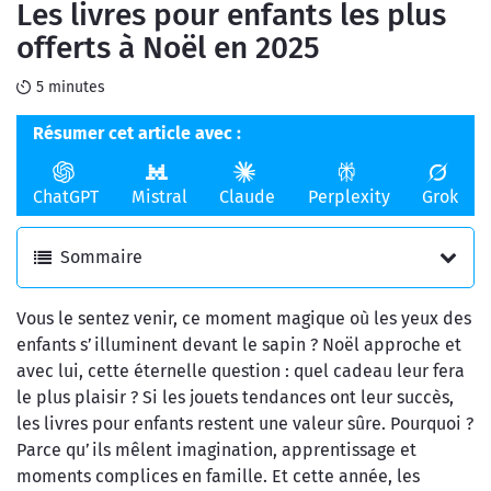
Les livres pour enfants les plus
en ligne
de l'argent
offerts à Noël en 2025
5 minutes
Résumer cet article avec :
ChatGPT
Mistral
Claude
Perplexity
Grok
Sommaire
Vous le sentez venir, ce moment magique où les yeux des
enfants s’illuminent devant le sapin ? Noël approche et
avec lui, cette éternelle question : quel cadeau leur fera
le plus plaisir ? Si les jouets tendances ont leur succès,
les livres pour enfants restent une valeur sûre. Pourquoi ?
Parce qu’ils mêlent imagination, apprentissage et
moments complices en famille. Et cette année, les