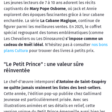
Les jeunes lecteurs de 7 à 10 ans adorent les récits
captivants de
Mary Pope Osborne
, où Jack et Annie
explorent des époques fascinantes grâce à leur cabane
enchantée. La série
La Cabane Magique
, continue de
figurer parmi les meilleures ventes. En 2025, le coffret
spécial regroupant des tomes emblématiques (comme
Les Chevaliers ou Les Dinosaures)
s’impose comme un
cadeau de Noël idéal
. N’hésitez pas à consulter
nos bons
plans Cultura
pour trouver des livres à petits prix.
"Le Petit Prince" : une valeur sûre
réinventée
Le chef-d’œuvre intemporel
d’Antoine de Saint-Exupéry
ne quitte jamais vraiment les listes des best-sellers
.
Cette année, l’édition pop-up publiée chez Gallimard
Jeunesse est particulièrement prisée. Avec ses
illustrations animées et ses détails en relief, cette
version unique du Petit Prince émerveille aussi bien les