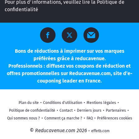
Pour plus d'informations, veuillez lire la
Politique de
confidentialité
Bons de réductions à imprimer sur vos marques
préférées grâce à reducavenue.
Professionnels : diffusez vos coupons de réduction et
offres promotionnelles sur Reducavenue.com, site d’e-
couponing leader en France.
Plan du site
•
Conditions d'utilisation
•
Mentions légales
•
Politique de confidentialité
•
Contact
•
Derniers jours
•
Partenaires
•
Qui sommes nous ?
•
Comment ça marche ?
•
FAQ
•
Préférences cookies
© Reducavenue.com 2026
•
effetb.com