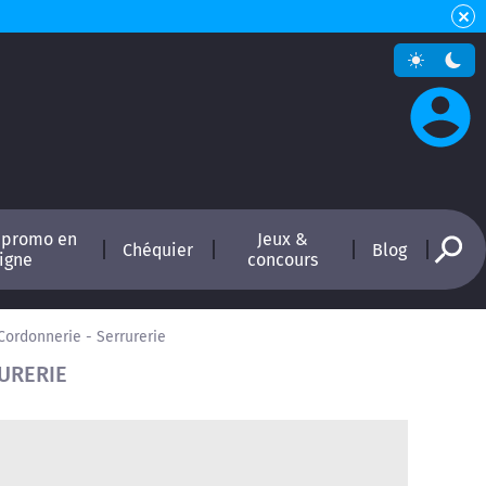
 promo en
Jeux &
Chéquier
Blog
ligne
concours
Cordonnerie - Serrurerie
URERIE