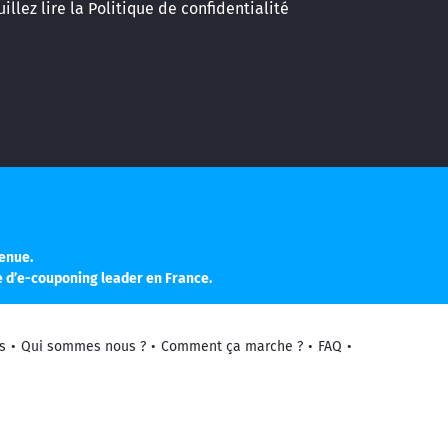
illez lire la
Politique de confidentialité
enue.
e d’e-couponing leader en France.
s
•
Qui sommes nous ?
•
Comment ça marche ?
•
FAQ
•