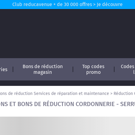
Club reducavenue + de 30 000 offres > Je découvre
Bons de réduction
Top codes
Codes
ries
magasin
promo
ons de réduction Services de réparation et maintenance
>
Réduction 
NS ET BONS DE RÉDUCTION CORDONNERIE - SERR
conomisez !