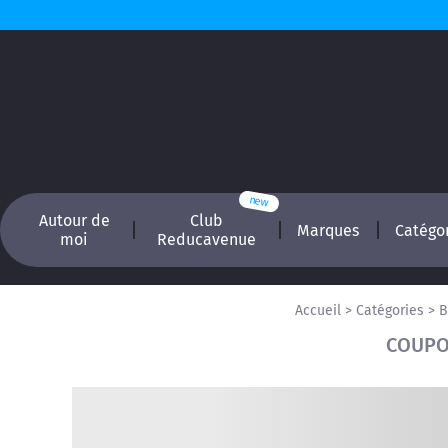
Autour de
Club
Marques
Catégo
moi
Reducavenue
Accueil
>
Catégories
>
B
COUPO
Recherchez, é