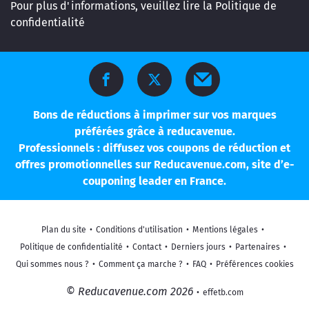
Pour plus d'informations, veuillez lire la
Politique de
confidentialité
Bons de réductions à imprimer sur vos marques
préférées grâce à reducavenue.
Professionnels : diffusez vos coupons de réduction et
offres promotionnelles sur Reducavenue.com, site d’e-
couponing leader en France.
Plan du site
•
Conditions d'utilisation
•
Mentions légales
•
Politique de confidentialité
•
Contact
•
Derniers jours
•
Partenaires
•
Qui sommes nous ?
•
Comment ça marche ?
•
FAQ
•
Préférences cookies
© Reducavenue.com 2026
•
effetb.com