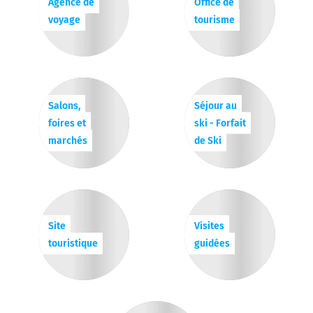
Agence de
Office de
voyage
tourisme
Salons,
Séjour au
foires et
ski - Forfait
marchés
de Ski
Site
Visites
touristique
guidées