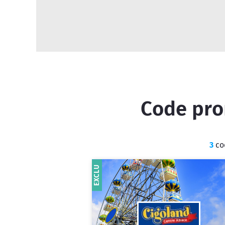
Code prom
3
cod
EXCLU