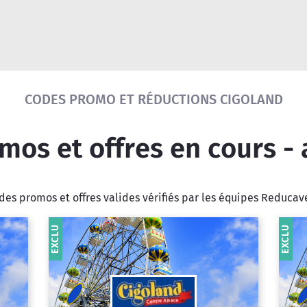
Réinitialiser la recherche
CODES PROMO ET RÉDUCTIONS CIGOLAND
os et offres en cours -
es promos et offres valides vérifiés par les équipes Reduca
EXCLU
EXCLU