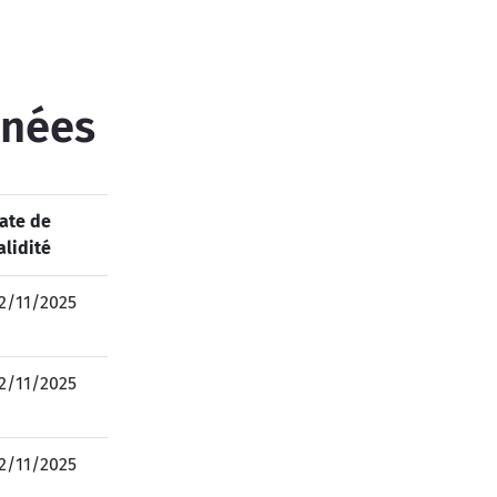
inées
ate de
alidité
2/11/2025
2/11/2025
2/11/2025