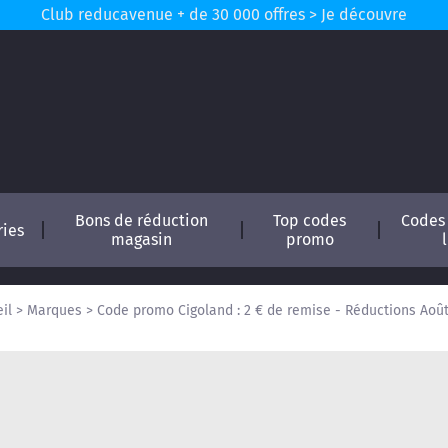
Club reducavenue + de 30 000 offres > Je découvre
Bons de réduction
Top codes
Codes
ries
magasin
promo
il
>
Marques
>
Code promo Cigoland : 2 € de remise - Réductions Aoû
conomisez !