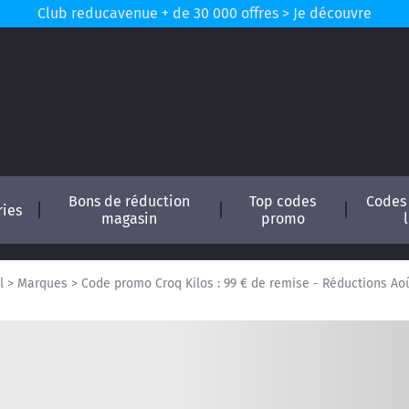
Club reducavenue + de 30 000 offres > Je découvre
Bons de réduction
Top codes
Codes
ries
magasin
promo
l
>
Marques
>
Code promo Croq Kilos : 99 € de remise - Réductions Ao
conomisez !