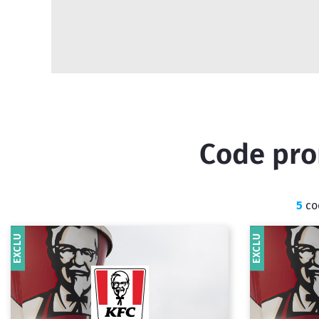
Code prom
5
cod
EXCLU
EXCLU