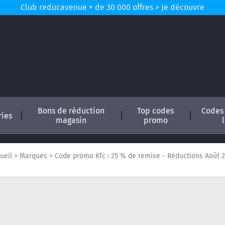
Club reducavenue + de 30 000 offres > Je découvre
Bons de réduction
Top codes
Codes
ries
magasin
promo
ueil
>
Marques
>
Code promo Kfc : 25 % de remise - Réductions Août 
conomisez !