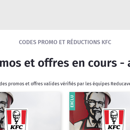
Réinitialiser la recherche
CODES PROMO ET RÉDUCTIONS KFC
os et offres en cours -
es promos et offres valides vérifiés par les équipes Reduca
EXCLU