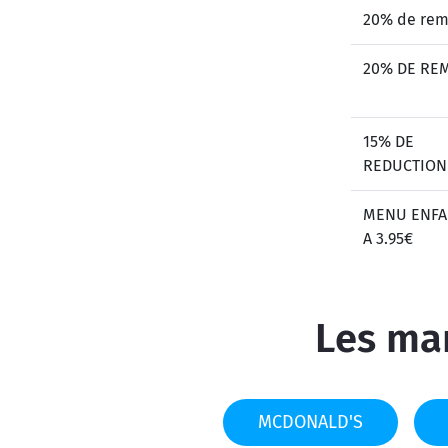
20% de rem
20% DE RE
15% DE
REDUCTION
MENU ENFA
A 3.95€
Les mar
MCDONALD'S