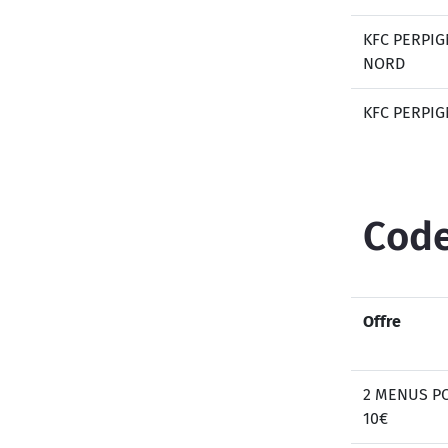
KFC PERPI
NORD
KFC PERPIG
Code
Offre
2 MENUS P
10€