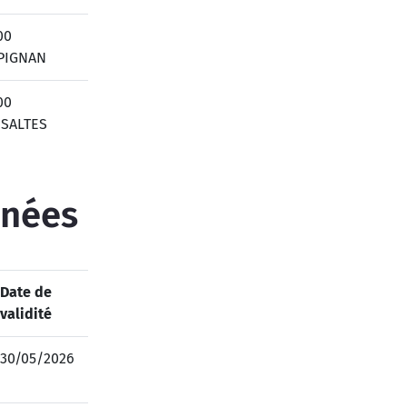
00
PIGNAN
00
ESALTES
inées
Date de
validité
30/05/2026