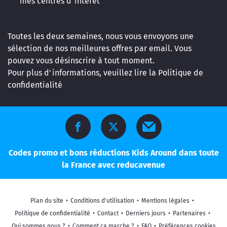
mes centres d'intérêt
Toutes les deux semaines, nous vous envoyons une
sélection de nos meilleures offres par email. Vous
pouvez vous désinscrire à tout moment.
Pour plus d'informations, veuillez lire la
Politique de
confidentialité
Codes promo et bons réductions Kids Around dans toute
la France avec reducavenue
Plan du site
•
Conditions d'utilisation
•
Mentions légales
•
Politique de confidentialité
•
Contact
•
Derniers jours
•
Partenaires
•
Qui sommes nous ?
•
Comment ça marche ?
•
FAQ
•
Préférences cookies