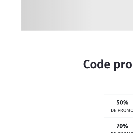
Code prom
50%
DE PROM
70%