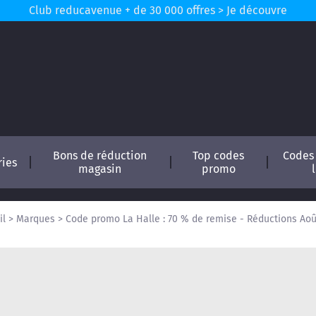
Club reducavenue + de 30 000 offres > Je découvre
Bons de réduction
Top codes
Codes
ries
magasin
promo
il
>
Marques
>
Code promo La Halle : 70 % de remise - Réductions Aoû
conomisez !