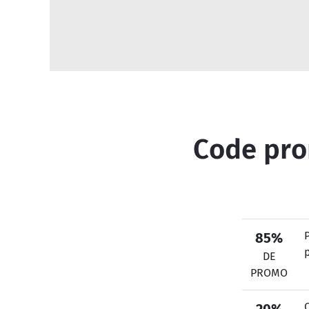
Code prom
85%
p
DE
PROMO
O