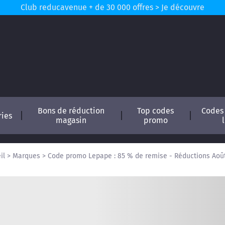
Club reducavenue + de 30 000 offres > Je découvre
Bons de réduction
Top codes
Codes
ries
magasin
promo
il
>
Marques
>
Code promo Lepape : 85 % de remise - Réductions Aoû
conomisez !