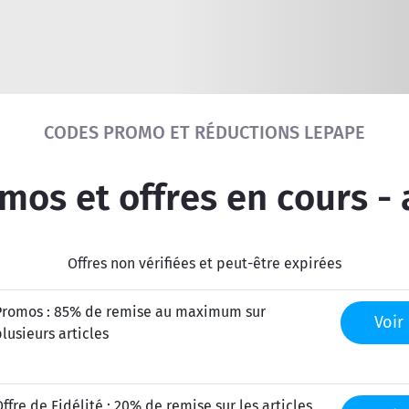
Réinitialiser la recherche
CODES PROMO ET RÉDUCTIONS LEPAPE
os et offres en cours -
Offres non vérifiées et peut-être expirées
Promos : 85% de remise au maximum sur
Voir 
lusieurs articles
ffre de Fidélité : 20% de remise sur les articles