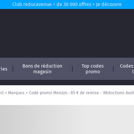
Club reducavenue + de 30 000 offres > Je découvre
Bons de réduction
Top codes
Codes
ries
magasin
promo
il
>
Marques
>
Code promo Menzzo : 85 € de remise - Réductions Aoû
conomisez !