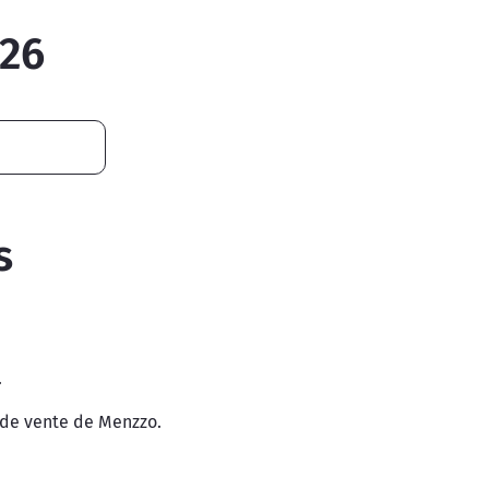
026
s
.
 de vente de Menzzo.