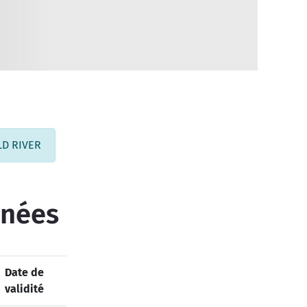
LD RIVER
inées
Date de
validité