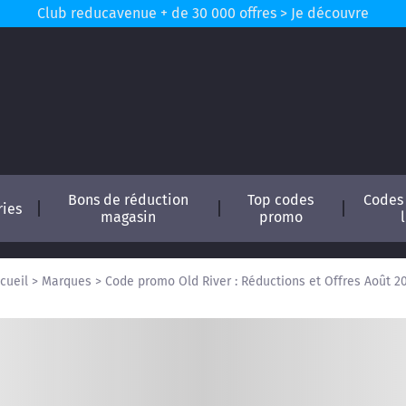
Club reducavenue + de 30 000 offres > Je découvre
Bons de réduction
Top codes
Codes
ries
magasin
promo
cueil
>
Marques
>
Code promo Old River : Réductions et Offres Août 2
conomisez !