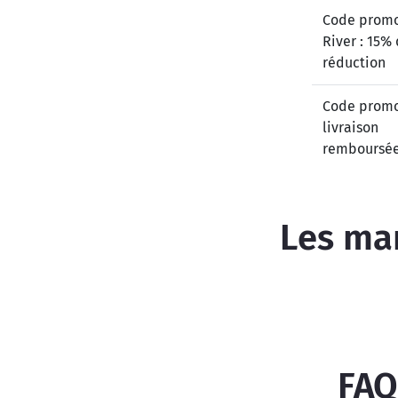
Code promo
River : 15%
réduction
Code promo
livraison
remboursé
Les mar
FAQ