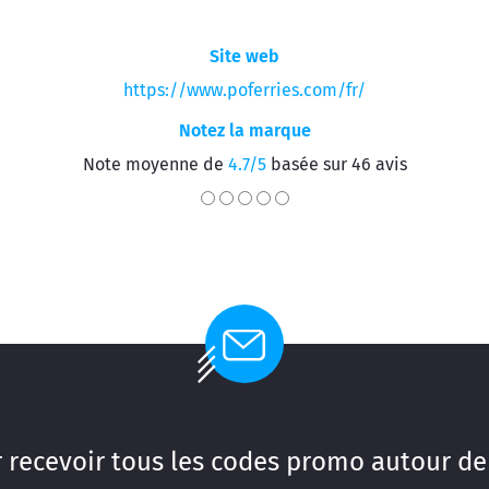
Site web
https://www.poferries.com/fr/
Notez la marque
Note moyenne de
4.7/5
basée sur 46 avis
 recevoir tous les codes promo autour de