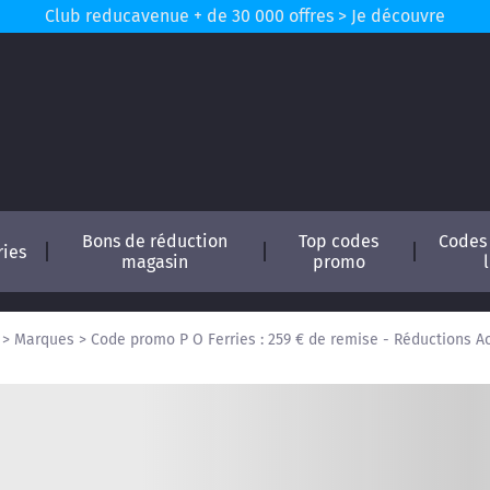
Club reducavenue + de 30 000 offres > Je découvre
Bons de réduction
Top codes
Codes
ries
magasin
promo
>
Marques
>
Code promo P O Ferries : 259 € de remise - Réductions A
conomisez !