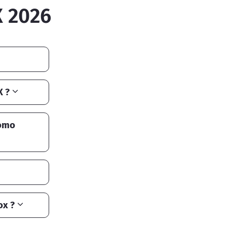
 2026
X ?
romo
ox ?