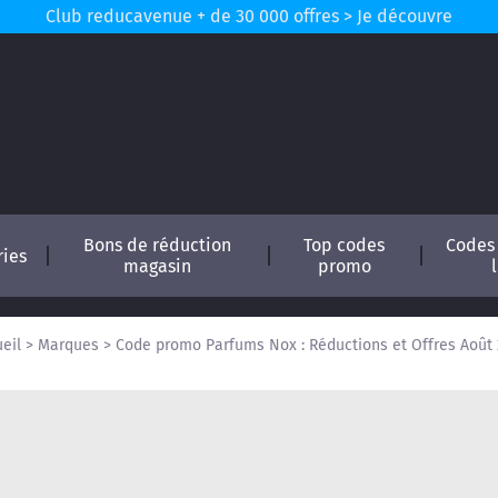
Club reducavenue + de 30 000 offres > Je découvre
Bons de réduction
Top codes
Codes
ries
magasin
promo
eil
>
Marques
>
Code promo Parfums Nox : Réductions et Offres Août
conomisez !