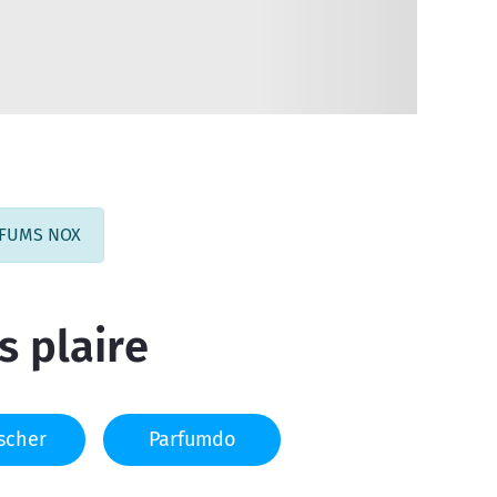
ARFUMS NOX
s plaire
scher
Parfumdo