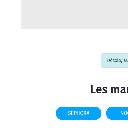
Désolé, a
Les mar
SEPHORA
NO