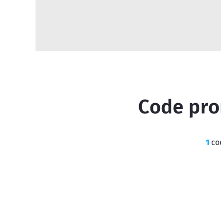
Code prom
1
cod