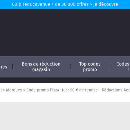
Club reducavenue + de 30 000 offres > Je découvre
Bons de réduction
Top codes
Codes
ries
magasin
promo
l
>
Marques
>
Code promo Pizza Hut : 90 € de remise - Réductions Ao
conomisez !