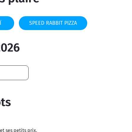
Ï
SPEED RABBIT PIZZA
2026
ts
t ses petits prix.