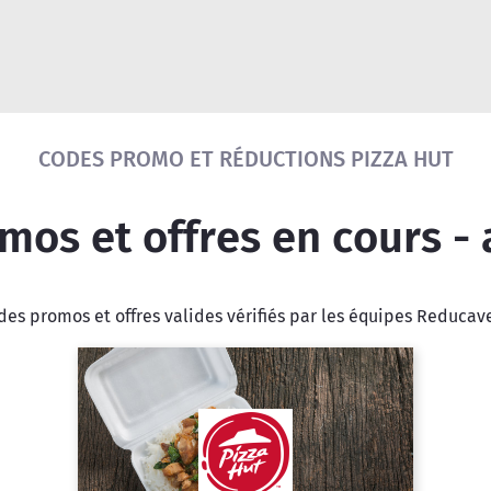
Réinitialiser la recherche
CODES PROMO ET RÉDUCTIONS PIZZA HUT
os et offres en cours -
es promos et offres valides vérifiés par les équipes Reduca