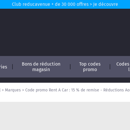
Club reducavenue + de 30 000 offres > Je découvre
Bons de réduction
Top codes
Codes
ries
magasin
promo
l
>
Marques
>
Code promo Rent A Car : 15 % de remise - Réductions Ao
conomisez !