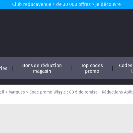
Club reducavenue + de 30 000 offres > Je découvre
Bons de réduction
Top codes
Codes
ries
magasin
promo
eil
>
Marques
>
Code promo Wiggle : 80 € de remise - Réductions Août
conomisez !