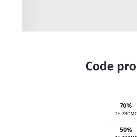
Code prom
70%
DE PROM
50%