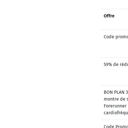
Offre
Code promo 
59% de réd
BON PLAN 38
montre de 
Forerunner 
cardiofréq
Code Promo 