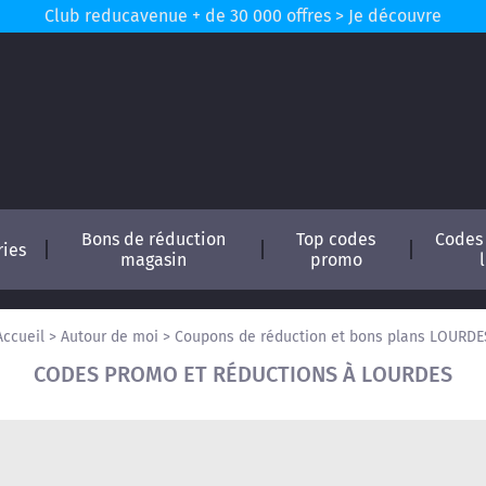
Club reducavenue + de 30 000 offres > Je découvre
Bons de réduction
Top codes
Codes
ries
magasin
promo
Accueil
>
Autour de moi
>
Coupons de réduction et bons plans LOURDE
CODES PROMO ET RÉDUCTIONS À LOURDES
conomisez !