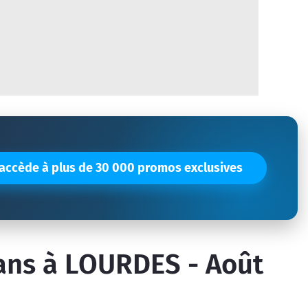
'accède à plus de 30 000 promos exclusives
ans à LOURDES - Août