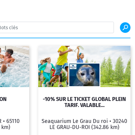
ION
-10% SUR LE TICKET GLOBAL PLEIN
TARIF. VALABLE...
R •
65110
Seaquarium Le Grau Du roi •
30240
4 km)
LE GRAU-DU-ROI
(342.86 km)