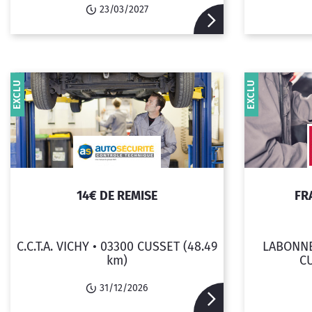
23/03/2027
EXCLU
EXCLU
14€ DE REMISE
FR
C.C.T.A. VICHY •
03300 CUSSET
(48.49
LABONNE
km)
C
31/12/2026