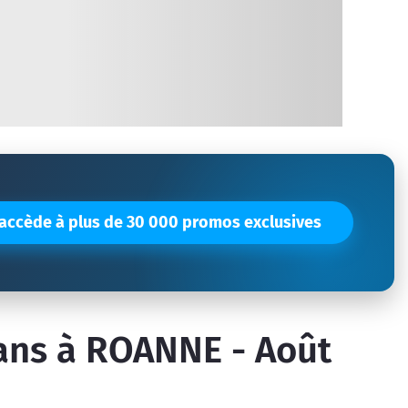
'accède à plus de 30 000 promos exclusives
lans à ROANNE - Août