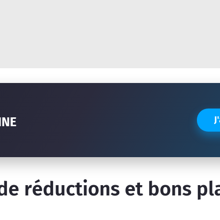
Réinitialiser la recherche
NNE
J
de réductions et bons p