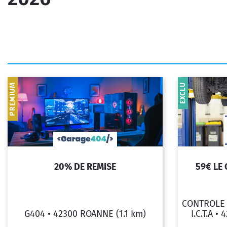
PREMIUM
EXCLU
20% DE REMISE
59€ LE
CONTROLE
G404 •
42300 ROANNE
(1.1 km)
I.C.T.A •
4