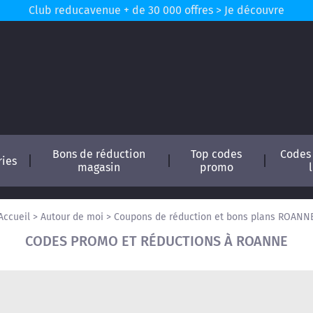
Club reducavenue + de 30 000 offres > Je découvre
Bons de réduction
Top codes
Codes
ries
magasin
promo
Accueil
>
Autour de moi
>
Coupons de réduction et bons plans ROANN
CODES PROMO ET RÉDUCTIONS À ROANNE
conomisez !