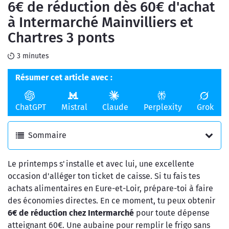
6€ de réduction dès 60€ d'achat
en ligne
de l'argent
à Intermarché Mainvilliers et
Chartres 3 ponts
3 minutes
Résumer cet article avec :
ChatGPT
Mistral
Claude
Perplexity
Grok
Sommaire
Le printemps s'installe et avec lui, une excellente
occasion d'alléger ton ticket de caisse. Si tu fais tes
achats alimentaires en Eure-et-Loir, prépare-toi à faire
des économies directes. En ce moment, tu peux obtenir
6€ de réduction chez Intermarché
pour toute dépense
atteignant 60€. Une aubaine pour remplir le frigo sans