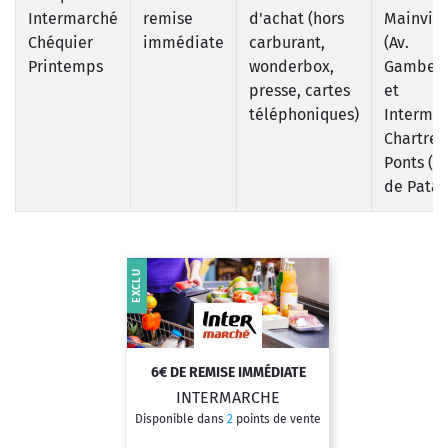
Intermarché
remise
d'achat (hors
Mainvill
Chéquier
immédiate
carburant,
(Av.
Printemps
wonderbox,
Gambett
presse, cartes
et
téléphoniques)
Interma
Chartres
Ponts (R
de Patay
EXCLU
6€ DE REMISE IMMÉDIATE
INTERMARCHE
Disponible dans
2
points de vente