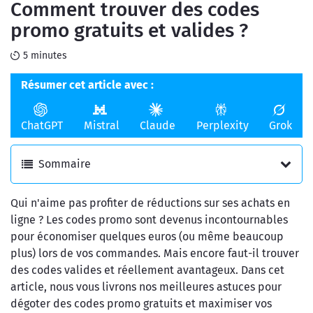
Comment trouver des codes
en ligne
de l'argent
promo gratuits et valides ?
5 minutes
Résumer cet article avec :
ChatGPT
Mistral
Claude
Perplexity
Grok
Sommaire
Qui n'aime pas profiter de réductions sur ses achats en
ligne ? Les codes promo sont devenus incontournables
pour économiser quelques euros (ou même beaucoup
plus) lors de vos commandes. Mais encore faut-il trouver
des codes valides et réellement avantageux. Dans cet
article, nous vous livrons nos meilleures astuces pour
dégoter des codes promo gratuits et maximiser vos