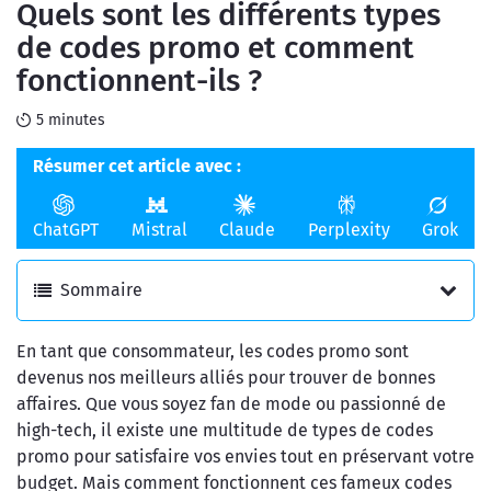
Quels sont les différents types
en ligne
de l'argent
de codes promo et comment
fonctionnent-ils ?
5 minutes
Résumer cet article avec :
ChatGPT
Mistral
Claude
Perplexity
Grok
Sommaire
En tant que consommateur, les codes promo sont
devenus nos meilleurs alliés pour trouver de bonnes
affaires. Que vous soyez fan de mode ou passionné de
high-tech, il existe une multitude de types de codes
promo pour satisfaire vos envies tout en préservant votre
budget. Mais comment fonctionnent ces fameux codes