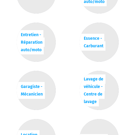
auto/moto
Entretien -
Essence -
Réparation
Carburant
auto/moto
Lavage de
Garagiste -
véhicule -
Mécanicien
Centre de
lavage
Location