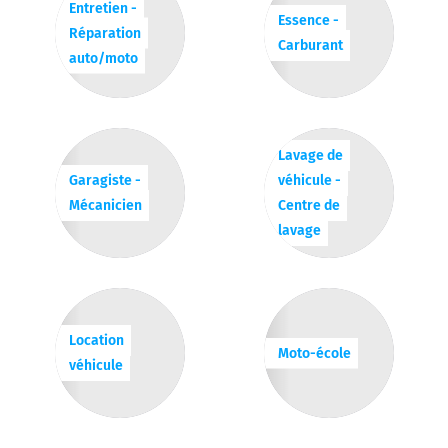
Entretien -
Essence -
Réparation
Carburant
auto/moto
Lavage de
Garagiste -
véhicule -
Mécanicien
Centre de
lavage
Location
Moto-école
véhicule