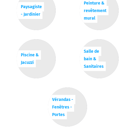
Peinture &
Paysagiste
revêtement
- Jardinier
mural
Salle de
Piscine &
bain &
Jacuzzi
Sanitaires
Vérandas -
Fenêtres -
Portes