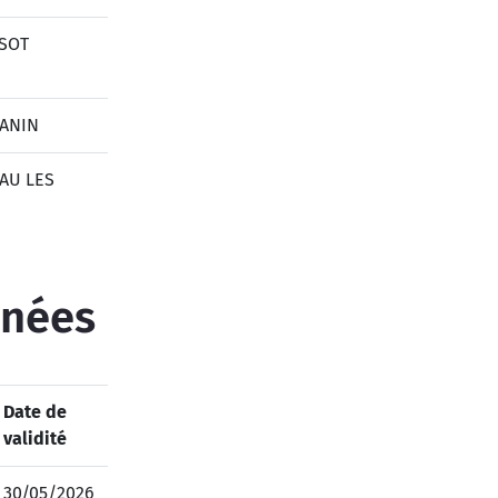
USOT
ANIN
AU LES
inées
Date de
validité
30/05/2026