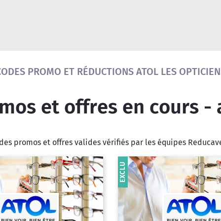
Réinitialiser la recherche
CODES PROMO ET RÉDUCTIONS ATOL LES OPTICIEN
os et offres en cours -
es promos et offres valides vérifiés par les équipes Reduca
EXCLU