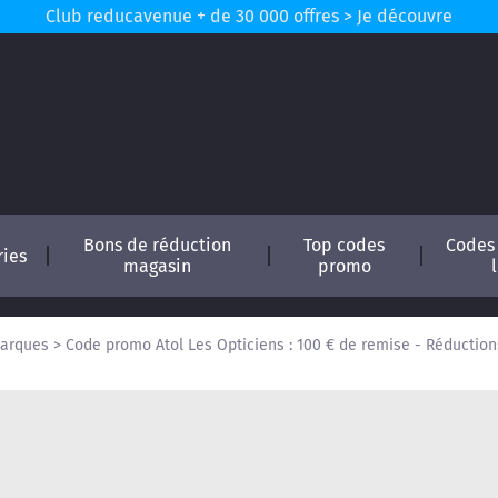
Club reducavenue + de 30 000 offres > Je découvre
Bons de réduction
Top codes
Codes
ries
magasin
promo
arques
>
Code promo Atol Les Opticiens : 100 € de remise - Réduction
conomisez !