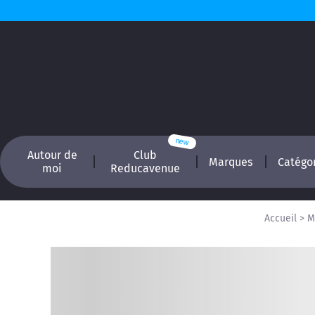
Autour de
Club
Marques
Catégo
moi
Reducavenue
Accueil
>
M
Recherchez, é