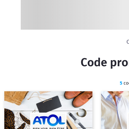
Code prom
5
cod