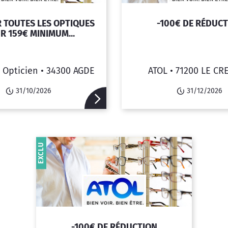
R TOUTES LES OPTIQUES
-100€ DE RÉDUC
R 159€ MINIMUM...
 Opticien •
34300 AGDE
ATOL •
71200 LE CR
31/10/2026
31/12/2026
EXCLU
-100€ DE RÉDUCTION