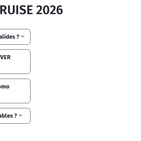
RUISE 2026
lides ?
IVER
romo
bles ?