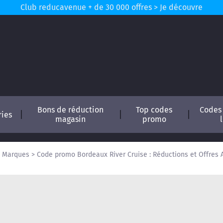
Club reducavenue + de 30 000 offres > Je découvre
Bons de réduction
Top codes
Codes
ries
magasin
promo
>
Marques
>
Code promo Bordeaux River Cruise : Réductions et Offres 
conomisez !