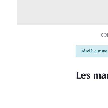
CO
Désolé, aucune
Les mar