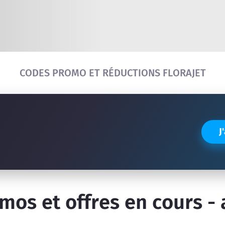
Réinitialiser la recherche
CODES PROMO ET RÉDUCTIONS FLORAJET
J
os et offres en cours -