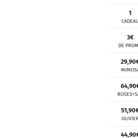
1
CADEA
3€
DE PRO
29,90
MIMOS
64,90
ROSES+S
51,90
OLIVIE
44,90