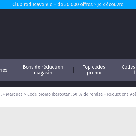
Club reducavenue + de 30 000 offres > Je découvre
Bons de réduction
Top codes
Codes
ries
magasin
promo
l
>
Marques
>
Code promo Iberostar : 50 % de remise - Réductions Ao
conomisez !