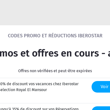
Réinitialiser la recherche
CODES PROMO ET RÉDUCTIONS IBEROSTAR
os et offres en cours -
Offres non vérifiées et peut-être expirées
20% de discount vos vacances chez Iberostar
Voir 
Selection Royal El Mansour
Jusqu'à 35% de discount sur vos Réservations