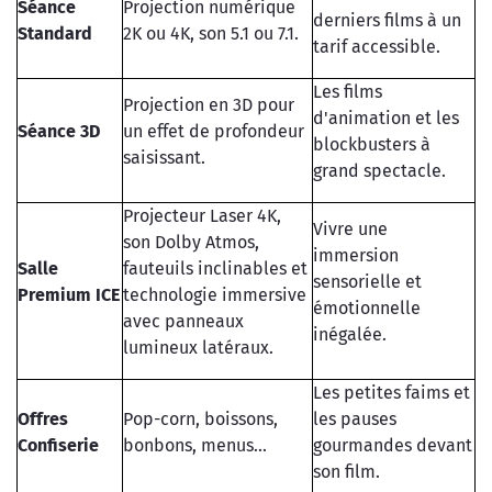
Séance
Projection numérique
derniers films à un
Standard
2K ou 4K, son 5.1 ou 7.1.
tarif accessible.
Les films
Projection en 3D pour
d'animation et les
Séance 3D
un effet de profondeur
blockbusters à
saisissant.
grand spectacle.
Projecteur Laser 4K,
Vivre une
son Dolby Atmos,
immersion
Salle
fauteuils inclinables et
sensorielle et
Premium ICE
technologie immersive
émotionnelle
avec panneaux
inégalée.
lumineux latéraux.
Les petites faims et
Offres
Pop-corn, boissons,
les pauses
Confiserie
bonbons, menus...
gourmandes devant
son film.