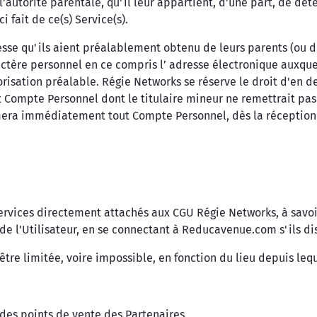
'autorité parentale, qu'il leur appartient, d'une part, de déte
ci fait de ce(s) Service(s).
esse qu'ils aient préalablement obtenu de leurs parents (ou de
actère personnel en ce compris l’ adresse électronique auxque
orisation préalable. Régie Networks se réserve le droit d'en d
ut Compte Personnel dont le titulaire mineur ne remettrait pa
rimera immédiatement tout Compte Personnel, dès la réceptio
Services directement attachés aux CGU Régie Networks, à savoir
 de l'Utilisateur, en se connectant à Reducavenue.com s'ils di
 être limitée, voire impossible, en fonction du lieu depuis leq
 des points de vente des Partenaires.