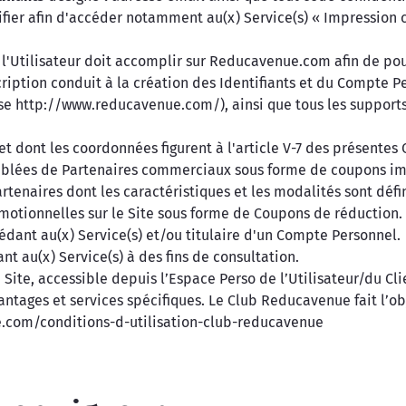
fier afin d'accéder notamment au(x) Service(s) « Impression co
 l'Utilisateur doit accomplir sur Reducavenue.com afin de p
nscription conduit à la création des Identifiants et du Compte Pe
esse http://www.reducavenue.com/), ainsi que tous les support
et dont les coordonnées figurent à l'article V-7 des présentes
ciblées de Partenaires commerciaux sous forme de coupons imp
rtenaires dont les caractéristiques et les modalités sont défi
motionnelles sur le Site sous forme de Coupons de réduction.
ant au(x) Service(s) et/ou titulaire d'un Compte Personnel.
 au(x) Service(s) à des fins de consultation.
 Site, accessible depuis l’Espace Perso de l’Utilisateur/du C
antages et services spécifiques. Le Club Reducavenue fait l’ob
e.com/conditions-d-utilisation-club-reducavenue