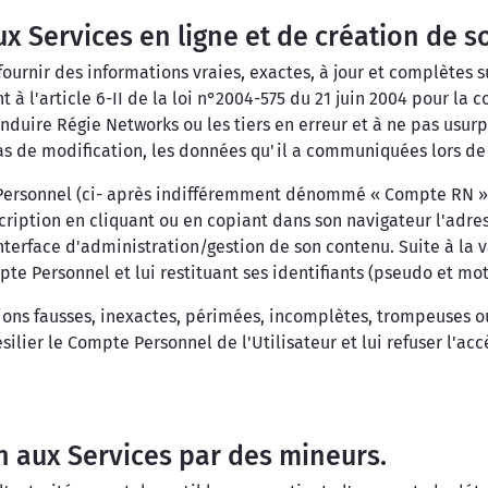
aux Services en ligne et de création de
à fournir des informations vraies, exactes, à jour et complète
 à l'article 6-II de la loi n°2004-575 du 21 juin 2004 pour la
nduire Régie Networks ou les tiers en erreur et à ne pas usur
as de modification, les données qu'il a communiquées lors de s
Personnel (ci- après indifféremment dénommé « Compte RN »), 
ription en cliquant ou en copiant dans son navigateur l'adres
l'interface d'administration/gestion de son contenu. Suite à la 
pte Personnel et lui restituant ses identifiants (pseudo et mot
tions fausses, inexactes, périmées, incomplètes, trompeuses o
ier le Compte Personnel de l'Utilisateur et lui refuser l'accè
on aux Services par des mineurs.