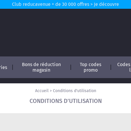
Club reducavenue + de 30 000 offres > Je découvre
Bons de réduction
Top codes
Codes
ries
magasin
promo
Accueil
>
Conditions d'utilisation
CONDITIONS D'UTILISATION
conomisez !