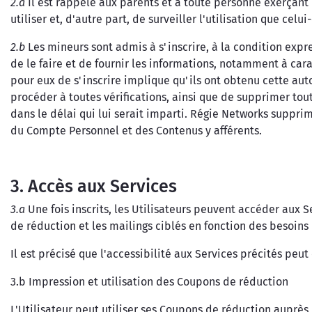
2.a
Il est rappelé aux parents et à toute personne exerçant l
utiliser et, d'autre part, de surveiller l'utilisation que celui-
2.b
Les mineurs sont admis à s'inscrire, à la condition expr
de le faire et de fournir les informations, notamment à car
pour eux de s'inscrire implique qu'ils ont obtenu cette aut
procéder à toutes vérifications, ainsi que de supprimer to
dans le délai qui lui serait imparti. Régie Networks supp
du Compte Personnel et des Contenus y afférents.
3. Accès aux Services
3.a
Une fois inscrits, les Utilisateurs peuvent accéder aux 
de réduction et les mailings ciblés en fonction des besoins
Il est précisé que l'accessibilité aux Services précités peut
3.b Impression et utilisation des Coupons de réduction
L'Utilisateur peut utiliser ses Coupons de réduction auprès