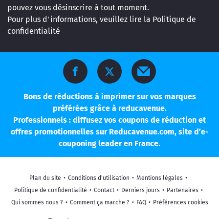
pouvez vous désinscrire à tout moment.
Pour plus d'informations, veuillez lire la
Politique de
confidentialité
Bons de réductions à imprimer sur vos marques
préférées grâce à reducavenue.
Professionnels : diffusez vos coupons de réduction et
offres promotionnelles sur Reducavenue.com, site d’e-
couponing leader en France.
Plan du site
•
Conditions d'utilisation
•
Mentions légales
•
Politique de confidentialité
•
Contact
•
Derniers jours
•
Partenaires
•
Qui sommes nous ?
•
Comment ça marche ?
•
FAQ
•
Préférences cookies