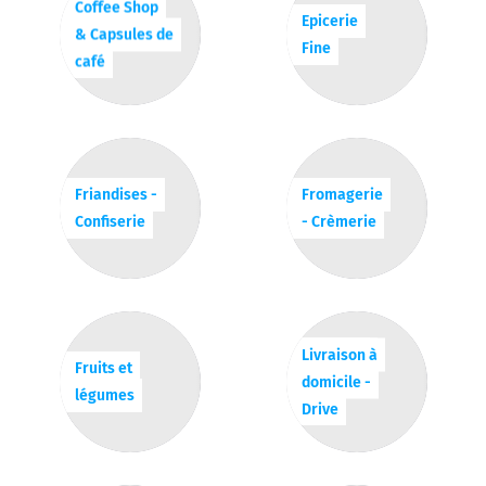
Coffee Shop
Epicerie
& Capsules de
Fine
café
Friandises -
Fromagerie
Confiserie
- Crèmerie
Livraison à
Fruits et
domicile -
légumes
Drive