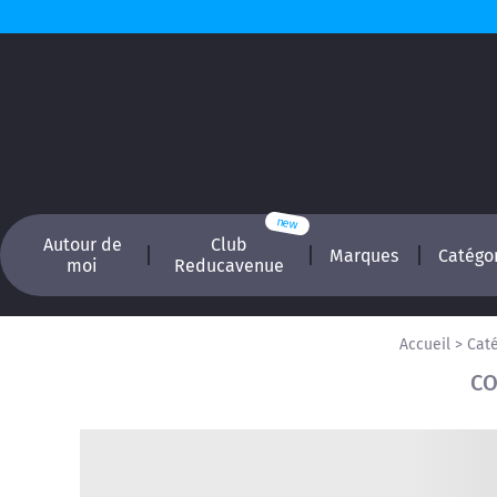
Autour de
Club
Marques
Catégo
moi
Reducavenue
Accueil
>
Cat
CO
Recherchez, é