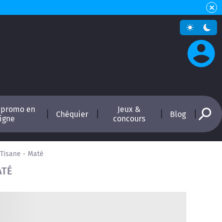
 promo en
Jeux &
Chéquier
Blog
ligne
concours
 Tisane - Maté
ATÉ