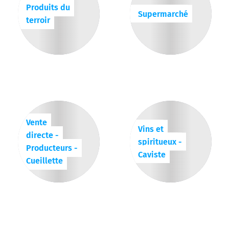
Produits du
Supermarché
terroir
Vente
Vins et
directe -
spiritueux -
Producteurs -
Caviste
Cueillette